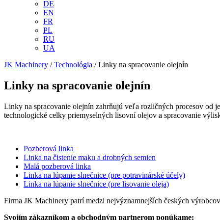
DE
EN
FR
PL
RU
UA
JK Machinery
/
Technológia
/
Linky na spracovanie olejnín
Linky na spracovanie olejnín
Linky na spracovanie olejnín zahrňujú veľa rozličných procesov od je
technologické celky priemyselných lisovní olejov a spracovanie výlis
Pozberová linka
Linka na čistenie maku a drobných semien
Malá pozberová linka
Linka na lúpanie slnečnice (pre potravinárské účely)
Linka na lúpanie slnečnice (pre lisovanie oleja)
Firma JK Machinery patrí medzi nejvýznamnejších českých výrobcov 
Svojím zákazníkom a obchodným partnerom ponúkame: