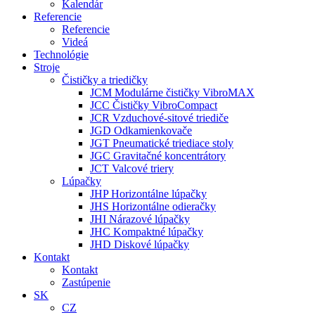
Kalendár
Referencie
Referencie
Videá
Technológie
Stroje
Čističky a triedičky
JCM Modulárne čističky VibroMAX
JCC Čističky VibroCompact
JCR Vzduchové-sitové triediče
JGD Odkamienkovače
JGT Pneumatické triediace stoly
JGC Gravitačné koncentrátory
JCT Valcové triery
Lúpačky
JHP Horizontálne lúpačky
JHS Horizontálne odieračky
JHI Nárazové lúpačky
JHC Kompaktné lúpačky
JHD Diskové lúpačky
Kontakt
Kontakt
Zastúpenie
SK
CZ