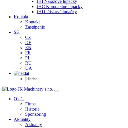
JHI Nárazové lúpačky
JHC Kompaktné lúpačky
JHD Diskové lúpačky
Kontakt
Kontakt
Zastúpenie
SK
CZ
DE
EN
FR
PL
RU
UA
O nás
Firma
História
Sponzoring
Aktuality
Aktuality