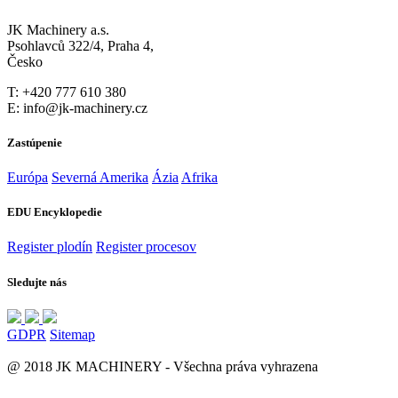
JK Machinery a.s.
Psohlavců 322/4, Praha 4,
Česko
T: +420 777 610 380
E: info@jk-machinery.cz
Zastúpenie
Európa
Severná Amerika
Ázia
Afrika
EDU Encyklopedie
Register plodín
Register procesov
Sledujte nás
GDPR
Sitemap
@ 2018 JK MACHINERY - Všechna práva vyhrazena