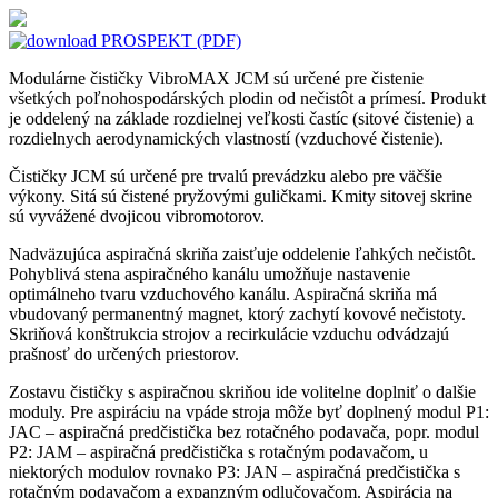
PROSPEKT (PDF)
Modulárne čističky VibroMAX JCM sú určené pre čistenie
všetkých poľnohospodárských plodin od nečistôt a prímesí. Produkt
je oddelený na základe rozdielnej veľkosti častíc (sitové čistenie) a
rozdielnych aerodynamických vlastností (vzduchové čistenie).
Čističky JCM sú určené pre trvalú prevádzku alebo pre väčšie
výkony. Sitá sú čistené pryžovými guličkami. Kmity sitovej skrine
sú vyvážené dvojicou vibromotorov.
Nadväzujúca aspiračná skriňa zaisťuje oddelenie ľahkých nečistôt.
Pohyblivá stena aspiračného kanálu umožňuje nastavenie
optimálneho tvaru vzduchového kanálu. Aspiračná skriňa má
vbudovaný permanentný magnet, ktorý zachytí kovové nečistoty.
Skriňová konštrukcia strojov a recirkulácie vzduchu odvádzajú
prašnosť do určených priestorov.
Zostavu čističky s aspiračnou skriňou ide volitelne doplniť o dalšie
moduly. Pre aspiráciu na vpáde stroja môže byť doplnený modul P1:
JAC – aspiračná predčistička bez rotačného podavača, popr. modul
P2: JAM – aspiračná predčistička s rotačným podavačom, u
niektorých modulov rovnako P3: JAN – aspiračná predčistička s
rotačným podavačom a expanzným odlučovačom. Aspirácia na