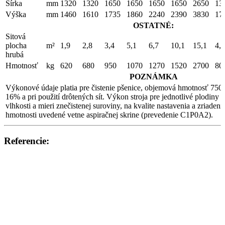
Šírka
mm
1320
1320
1650
1650
1650
1650
2650
13
Výška
mm
1460
1610
1735
1860
2240
2390
3830
17
OSTATNÉ:
Sitová
plocha
m²
1,9
2,8
3,4
5,1
6,7
10,1
15,1
4,3
hrubá
Hmotnosť
kg
620
680
950
1070
1270
1520
2700
80
POZNÁMKA
Výkonové údaje platia pre čistenie pšenice, objemová hmotnosť 750
16% a pri použití drôtených sít. Výkon stroja pre jednotlivé plodiny s
vlhkosti a mieri znečistenej suroviny, na kvalite nastavenia a zriaden
hmotnosti uvedené vetne aspiračnej skrine (prevedenie C1P0A2).
Referencie: