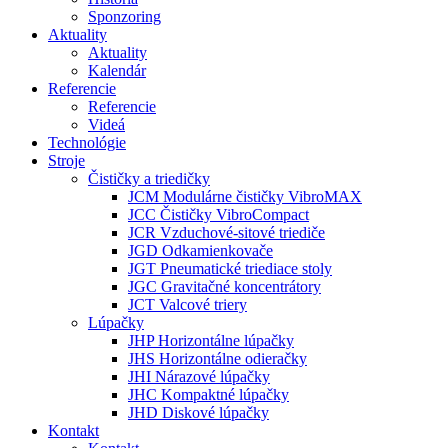
Sponzoring
Aktuality
Aktuality
Kalendár
Referencie
Referencie
Videá
Technológie
Stroje
Čističky a triedičky
JCM Modulárne čističky VibroMAX
JCC Čističky VibroCompact
JCR Vzduchové-sitové triediče
JGD Odkamienkovače
JGT Pneumatické triediace stoly
JGC Gravitačné koncentrátory
JCT Valcové triery
Lúpačky
JHP Horizontálne lúpačky
JHS Horizontálne odieračky
JHI Nárazové lúpačky
JHC Kompaktné lúpačky
JHD Diskové lúpačky
Kontakt