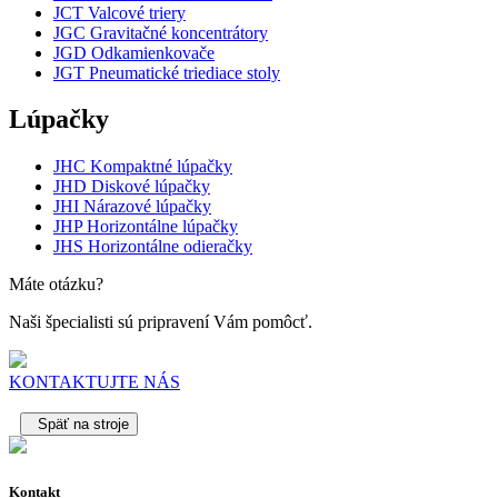
JCT Valcové triery
JGC Gravitačné koncentrátory
JGD Odkamienkovače
JGT Pneumatické triediace stoly
Lúpačky
JHC Kompaktné lúpačky
JHD Diskové lúpačky
JHI Nárazové lúpačky
JHP Horizontálne lúpačky
JHS Horizontálne odieračky
Máte otázku?
Naši špecialisti sú pripravení Vám pomôcť.
KONTAKTUJTE NÁS
Späť na stroje
Kontakt