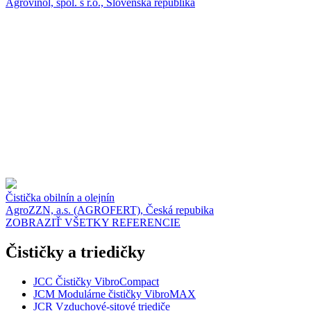
Agrovinol, spol. s r.o., Slovenská republika
Čistička obilnín a olejnín
AgroZZN, a.s. (AGROFERT), Česká repubika
ZOBRAZIŤ VŠETKY REFERENCIE
Čističky a triedičky
JCC Čističky VibroCompact
JCM Modulárne čističky VibroMAX
JCR Vzduchové-sitové triediče