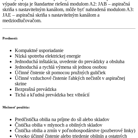
výpade stroja je štandartne riešená modulom A2: JAB – aspiračná
skriňa s nastavitelným kanálom, môže byť nahradená modulom A3:
JAE – aspiračná skriňa s nastavitelným kanálom a
medziodlučovačom.
Prednosti:
Kompaktné usporiadanie
Nízká spotreba elektrickej energie
Jednoduchá inštalácia, uvedenie do prevádzky a obsluha
Jednoduchá a rychlá výmena sít jednou osobou
Účinné čistenie sít pomocou pružných guličiek
Účinné vzduchové čistenie ľahkých nečistôt v aspiračnej
skrine
Bezprašná prevádzka
Tichá a kľudná prevádzka bez vibrácií
Možnosť použitia:
Predčistička obilia na príjme do síl alebo skladov
Čistička obilia v mlynoch a obilných skladov
Čistička obilia a zrnín v poľnohospodárstve (pozberové linky)
Vysoko účinné čistenie alebo triedenie obilnín a ostatných