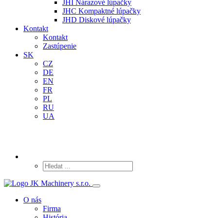
JHI Nárazové lúpačky
JHC Kompaktné lúpačky
JHD Diskové lúpačky
Kontakt
Kontakt
Zastúpenie
SK
CZ
DE
EN
FR
PL
RU
UA
O nás
Firma
História