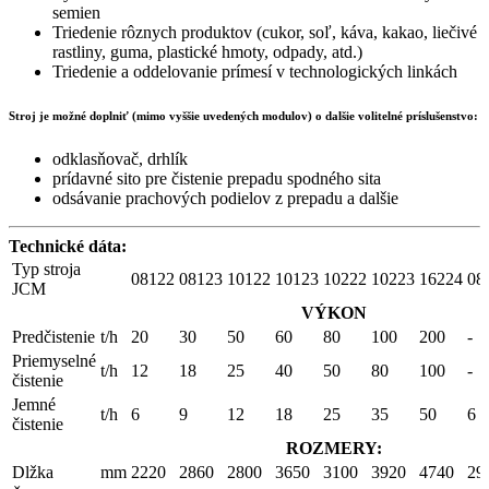
semien
Triedenie rôznych produktov (cukor, soľ, káva, kakao, liečivé
rastliny, guma, plastické hmoty, odpady, atd.)
Triedenie a oddelovanie prímesí v technologických linkách
Stroj je možné doplniť (mimo vyššie uvedených modulov) o dalšie volitelné príslušenstvo:
odklasňovač, drhlík
prídavné sito pre čistenie prepadu spodného sita
odsávanie prachových podielov z prepadu a dalšie
Technické dáta:
Typ stroja
08122
08123
10122
10123
10222
10223
16224
08
JCM
VÝKON
Predčistenie
t/h
20
30
50
60
80
100
200
-
Priemyselné
t/h
12
18
25
40
50
80
100
-
čistenie
Jemné
t/h
6
9
12
18
25
35
50
6
čistenie
ROZMERY:
Dlžka
mm
2220
2860
2800
3650
3100
3920
4740
29