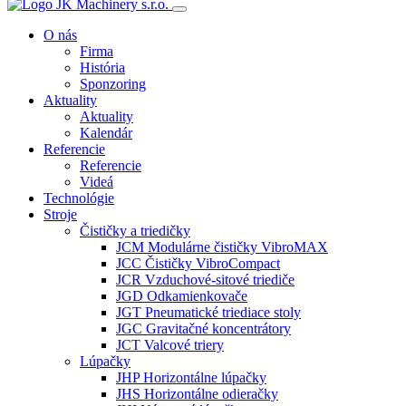
O nás
Firma
História
Sponzoring
Aktuality
Aktuality
Kalendár
Referencie
Referencie
Videá
Technológie
Stroje
Čističky a triedičky
JCM Modulárne čističky VibroMAX
JCC Čističky VibroCompact
JCR Vzduchové-sitové triediče
JGD Odkamienkovače
JGT Pneumatické triediace stoly
JGC Gravitačné koncentrátory
JCT Valcové triery
Lúpačky
JHP Horizontálne lúpačky
JHS Horizontálne odieračky