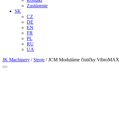
Kontakt
Zastúpenie
SK
CZ
DE
EN
FR
PL
RU
UA
JK Machinery
/
Stroje
/
JCM Modulárne čističky VibroMAX
JCM 10222.C1P0A2
JCM 10222.C1P0A2