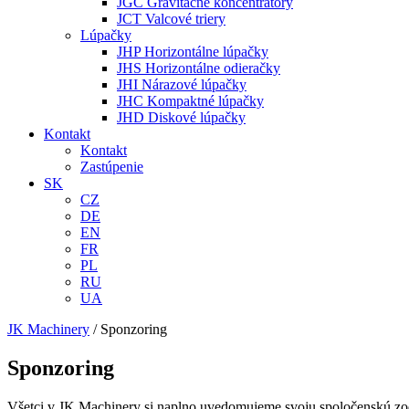
JGC Gravitačné koncentrátory
JCT Valcové triery
Lúpačky
JHP Horizontálne lúpačky
JHS Horizontálne odieračky
JHI Nárazové lúpačky
JHC Kompaktné lúpačky
JHD Diskové lúpačky
Kontakt
Kontakt
Zastúpenie
SK
CZ
DE
EN
FR
PL
RU
UA
JK Machinery
/
Sponzoring
Sponzoring
Všetci v JK Machinery si naplno uvedomujeme svoju spoločenskú zodp