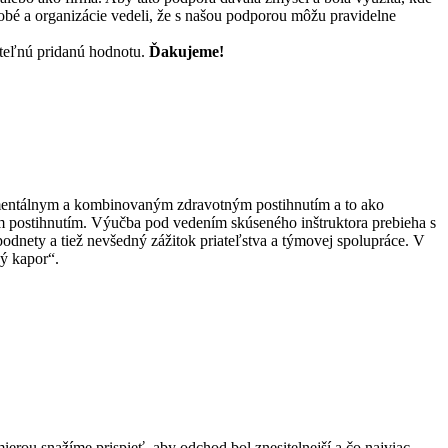
odobé a organizácie vedeli, že s našou podporou môžu pravidelne
iteľnú pridanú hodnotu.
Ďakujeme!
, mentálnym a kombinovaným zdravotným postihnutím a to ako
m postihnutím. Výučba pod vedením skúseného inštruktora prebieha s
dnety a tiež nevšedný zážitok priateľstva a týmovej spolupráce. V
ký kapor“.
ierou snažíme prispieť, aby odchod bol znesitelnejší a čo najviac