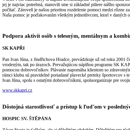
jej je najviac potrebná, stanovili sme si základné piliere nášho spon
počítať. Zároveň je našou prioritou rozdelenie pomoci medzi rôzne zam
Naša pomoc je poďakovaním všetkým jednotlivcom, ktorí v daných or
Podpora aktivít osôb s telesným, mentálnym a kom
SK KAPŘI
Pan Ivan Jůna, z Jindřichova Hradce, prevádzkuje už od roku 2001 č
vrodeným, tak po úrazoch. Prevažujúcou náplňou programu SK KAPRI j
pomocou dobrovoľníkov. Plávanie napomáha klientom so zdravotným po
rámci klubu sú pravidelné poriadané plavecké preteky športovcov s t
Ivan Jůna, spolu s ostatými dobrovoľníkmi, spoluorganizuje pre svojic
www.skkapri.cz
Dôstojná starostlivosť a prístup k ľudˇom v posledný
HOSPIC SV. ŠTĚPÁNA
Záver života je ťažkým, ale aj dôležitým obdobím. Dôležitým pre tých,