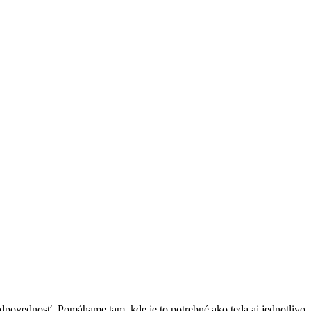
ovednosť. Pomáhame tam, kde je to potrebné ako teda aj jednotlivo, a