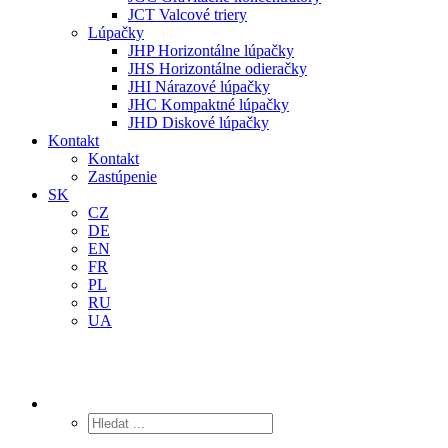
JCT Valcové triery
Lúpačky
JHP Horizontálne lúpačky
JHS Horizontálne odieračky
JHI Nárazové lúpačky
JHC Kompaktné lúpačky
JHD Diskové lúpačky
Kontakt
Kontakt
Zastúpenie
SK
CZ
DE
EN
FR
PL
RU
UA