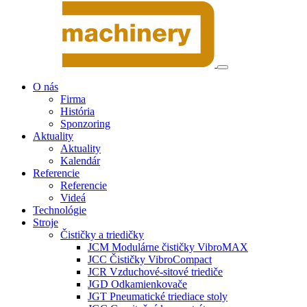
O nás
Firma
História
Sponzoring
Aktuality
Aktuality
Kalendár
Referencie
Referencie
Videá
Technológie
Stroje
Čističky a triedičky
JCM Modulárne čističky VibroMAX
JCC Čističky VibroCompact
JCR Vzduchové-sitové triediče
JGD Odkamienkovače
JGT Pneumatické triediace stoly