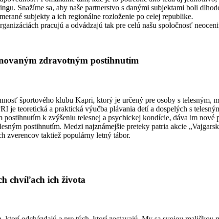
zoringu. Snažíme sa, aby naše partnerstvo s danými subjektami boli dlh
erané subjekty a ich regionálne rozloženie po celej republike.
ganizáciách pracujú a odvádzajú tak pre celú našu spoločnosť neocen
binovaným zdravotným postihnutím
innosť športového klubu Kapri, ktorý je určený pre osoby s telesným
e teoretická a praktická výučba plávania detí a dospelých s telesný
stihnutím k zvýšeniu telesnej a psychickej kondície, dáva im nové po
elesným postihnutím. Medzi najznámejšie preteky patria akcie „Vajgars
h zverencov taktiež populárny letný tábor.
ch chvíľach ich života
 ktorí odcházdajú a pre tých, ktorí zostavajú. My sa svojou maličkou m