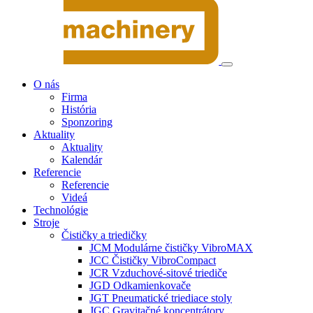
O nás
Firma
História
Sponzoring
Aktuality
Aktuality
Kalendár
Referencie
Referencie
Videá
Technológie
Stroje
Čističky a triedičky
JCM Modulárne čističky VibroMAX
JCC Čističky VibroCompact
JCR Vzduchové-sitové triediče
JGD Odkamienkovače
JGT Pneumatické triediace stoly
JGC Gravitačné koncentrátory