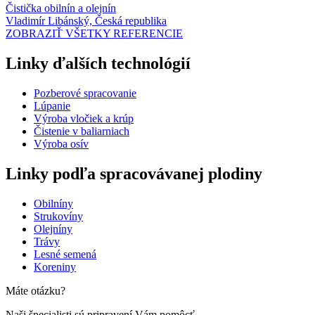
Čistička obilnín a olejnín
Vladimír Libánský, Česká republika
ZOBRAZIŤ VŠETKY REFERENCIE
Linky ďalších technológií
Pozberové spracovanie
Lúpanie
Výroba vločiek a krúp
Čistenie v baliarniach
Výroba osív
Linky podľa spracovávanej plodiny
Obilníny
Strukovíny
Olejníny
Trávy
Lesné semená
Koreniny
Máte otázku?
Naši špecialisti sú pripravení Vám pomôcť.