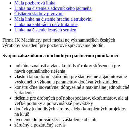
Malá pozberová linka
Linka na čistenie sladovníckeho jačmeňa
Čistiareň sladu v pivovare
Malá linka na čistenie hrachu a strukovín
Linka na kalibráciu osív kukurice
Linka na čistenie lesných semien
Firma JK Machinery patrí medzi nejvýznamnejších českých
výrobcov zariadení pre pozberové spracovanie plodín.
Svojím zákazníkom a obchodným partnerom ponúkame:
unikátne znalosti a viac ako tridsať rokov skúseností pre
návrh optimálného riešenia
vlastnú laboratornú skúšobňu pre stanovenie a garantovanie
výsledného výkonu a parametrov dodávaných zariadení
konštrukčne inovatívne, dômyselné a maximálne jednoduché
zariadenie
riešenie pre drobných poľnohospodárov, ekofarmárov, ale aj
veľké podniky a potravinárské prevádzky
dodávky jednotlivých strojov, alebo kompletných projektov
na kľúč
uvedenie do prevádzky a zaškolenie obsluh
záručný a pozáručný servis