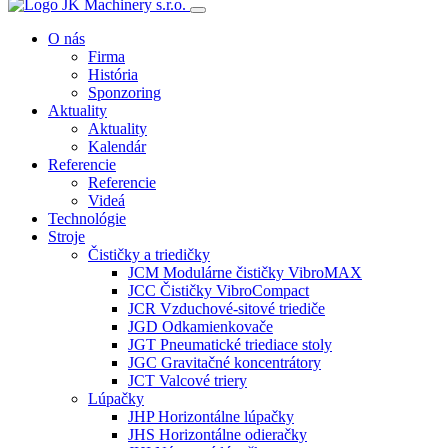
O nás
Firma
História
Sponzoring
Aktuality
Aktuality
Kalendár
Referencie
Referencie
Videá
Technológie
Stroje
Čističky a triedičky
JCM Modulárne čističky VibroMAX
JCC Čističky VibroCompact
JCR Vzduchové-sitové triediče
JGD Odkamienkovače
JGT Pneumatické triediace stoly
JGC Gravitačné koncentrátory
JCT Valcové triery
Lúpačky
JHP Horizontálne lúpačky
JHS Horizontálne odieračky