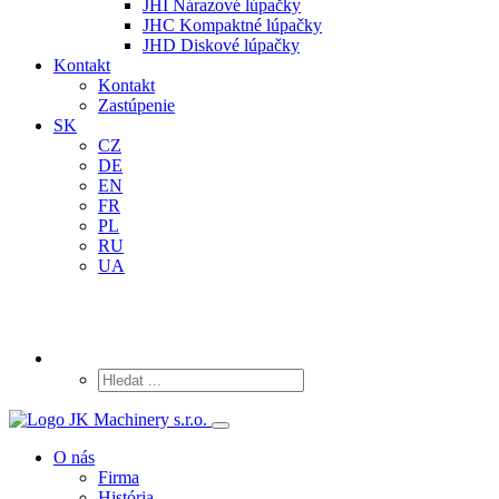
JHI Nárazové lúpačky
JHC Kompaktné lúpačky
JHD Diskové lúpačky
Kontakt
Kontakt
Zastúpenie
SK
CZ
DE
EN
FR
PL
RU
UA
O nás
Firma
História