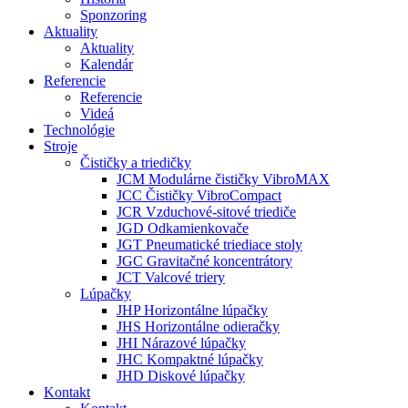
Sponzoring
Aktuality
Aktuality
Kalendár
Referencie
Referencie
Videá
Technológie
Stroje
Čističky a triedičky
JCM Modulárne čističky VibroMAX
JCC Čističky VibroCompact
JCR Vzduchové-sitové triediče
JGD Odkamienkovače
JGT Pneumatické triediace stoly
JGC Gravitačné koncentrátory
JCT Valcové triery
Lúpačky
JHP Horizontálne lúpačky
JHS Horizontálne odieračky
JHI Nárazové lúpačky
JHC Kompaktné lúpačky
JHD Diskové lúpačky
Kontakt