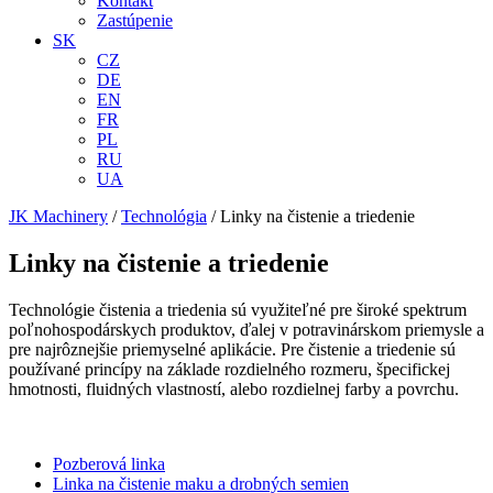
Kontakt
Zastúpenie
SK
CZ
DE
EN
FR
PL
RU
UA
JK Machinery
/
Technológia
/
Linky na čistenie a triedenie
Linky na čistenie a triedenie
Technológie čistenia a triedenia sú využiteľné pre široké spektrum
poľnohospodárskych produktov, ďalej v potravinárskom priemysle a
pre najrôznejšie priemyselné aplikácie. Pre čistenie a triedenie sú
používané princípy na základe rozdielného rozmeru, špecifickej
hmotnosti, fluidných vlastností, alebo rozdielnej farby a povrchu.
Pozberová linka
Linka na čistenie maku a drobných semien