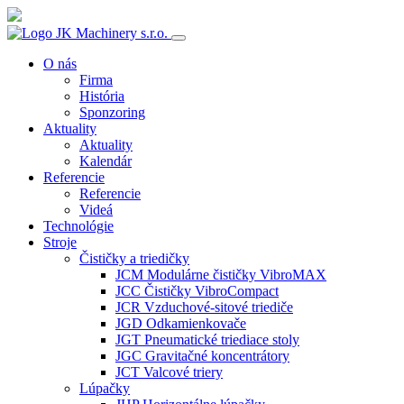
O nás
Firma
História
Sponzoring
Aktuality
Aktuality
Kalendár
Referencie
Referencie
Videá
Technológie
Stroje
Čističky a triedičky
JCM Modulárne čističky VibroMAX
JCC Čističky VibroCompact
JCR Vzduchové-sitové triediče
JGD Odkamienkovače
JGT Pneumatické triediace stoly
JGC Gravitačné koncentrátory
JCT Valcové triery
Lúpačky