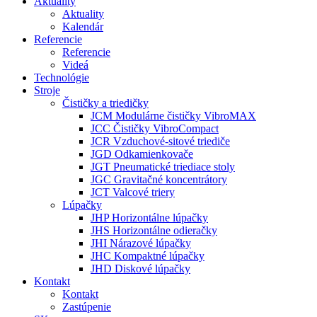
Aktuality
Aktuality
Kalendár
Referencie
Referencie
Videá
Technológie
Stroje
Čističky a triedičky
JCM Modulárne čističky VibroMAX
JCC Čističky VibroCompact
JCR Vzduchové-sitové triediče
JGD Odkamienkovače
JGT Pneumatické triediace stoly
JGC Gravitačné koncentrátory
JCT Valcové triery
Lúpačky
JHP Horizontálne lúpačky
JHS Horizontálne odieračky
JHI Nárazové lúpačky
JHC Kompaktné lúpačky
JHD Diskové lúpačky
Kontakt
Kontakt
Zastúpenie