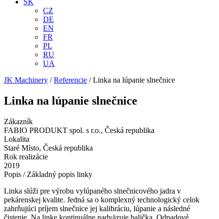
SK
CZ
DE
EN
FR
PL
RU
UA
JK Machinery
/
Referencie
/
Linka na lúpanie slnečnice
Linka na lúpanie slnečnice
Zákazník
FABIO PRODUKT spol. s r.o., Česká republika
Lokalita
Staré Místo, Česká republika
Rok realizácie
2019
Popis / Základný popis linky
Linka slúži pre výrobu vylúpaného slnečnicového jadra v
pekárenskej kvalite. Jedná sa o komplexný technologický celok
zahrňujúci príjem slnečnice jej kalibráciu, lúpanie a následné
čistenie. Na linke kontinuálne nadväzuje balička. Odpadové