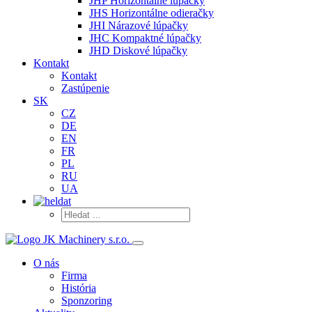
JHP Horizontálne lúpačky
JHS Horizontálne odieračky
JHI Nárazové lúpačky
JHC Kompaktné lúpačky
JHD Diskové lúpačky
Kontakt
Kontakt
Zastúpenie
SK
CZ
DE
EN
FR
PL
RU
UA
O nás
Firma
História
Sponzoring