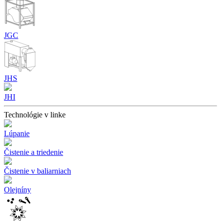
JGC
JHS
JHI
Technológie v linke
Lúpanie
Čistenie a triedenie
Čistenie v baliarniach
Olejníny