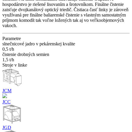
hospodárstvo je riešené lisovaním a šrotovníkom. Finálne čistenie
zaisťuje dvojkanálový optický triedič. Čistiaca časť linky je zároveň
využívaná pre finálne baliarenské čistenie s vlastným samostatným
príjmom komodít tak voľne ložených tak aj vo veľkoobjemových
vakoch.
Parametre
slnečnicové jadro v pekárenskej kvalite
0,5 t/h
čistenie drobných semien
1,5 t/h
Stroje v linke
JCM
JCC
JGD