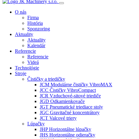
O nás
Firma
História
Sponzoring
Aktuality
Aktuality
Kalendár
Referencie
Referencie
Videá
Technológie
Stroje
Čističky a triedičky
JCM Modulárne čističky VibroMAX
JCC Čističky VibroCompact
JCR Vzduchové-sitové triediče
JGD Odkamienkovače
JGT Pneumatické triediace stoly
JGC Gravitačné koncentrátory
JCT Valcové triery
Lúpačky
JHP Horizontálne lúpačky
JHS Horizontálne odieračky