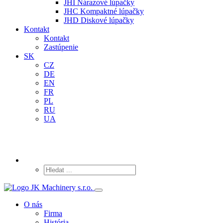
JHI Nárazové lúpačky
JHC Kompaktné lúpačky
JHD Diskové lúpačky
Kontakt
Kontakt
Zastúpenie
SK
CZ
DE
EN
FR
PL
RU
UA
O nás
Firma
História