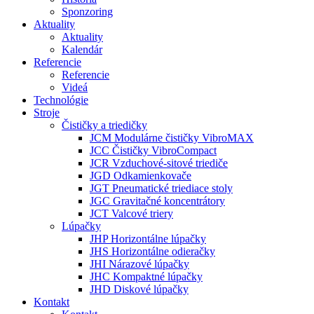
Sponzoring
Aktuality
Aktuality
Kalendár
Referencie
Referencie
Videá
Technológie
Stroje
Čističky a triedičky
JCM Modulárne čističky VibroMAX
JCC Čističky VibroCompact
JCR Vzduchové-sitové triediče
JGD Odkamienkovače
JGT Pneumatické triediace stoly
JGC Gravitačné koncentrátory
JCT Valcové triery
Lúpačky
JHP Horizontálne lúpačky
JHS Horizontálne odieračky
JHI Nárazové lúpačky
JHC Kompaktné lúpačky
JHD Diskové lúpačky
Kontakt