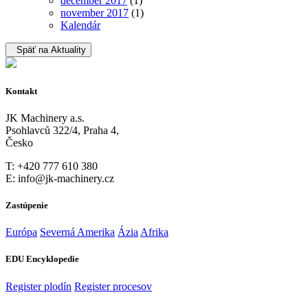
december 2017
(1)
november 2017
(1)
Kalendár
Späť na Aktuality
Kontakt
JK Machinery a.s.
Psohlavců 322/4, Praha 4,
Česko
T: +420 777 610 380
E: info@jk-machinery.cz
Zastúpenie
Európa
Severná Amerika
Ázia
Afrika
EDU Encyklopedie
Register plodín
Register procesov