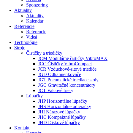
Sponzoring
Aktuality
Aktuality
Kalendár
Referencie
Referencie
Videá
Technológie
Stroje
Čističky a triedičky
JCM Modulárne čističky VibroMAX
JCC Čističky VibroCompact
JCR Vzduchové-sitové triediče
JGD Odkamienkovače
JGT Pneumatické triediace stoly
JGC Gravitačné koncentrátory
JCT Valcové triery
Lúpačky
JHP Horizontálne lúpačky
JHS Horizontálne odieračky
JHI Nárazové lúpačky
JHC Kompaktné lúpačky
JHD Diskové lúpačky
Kontakt