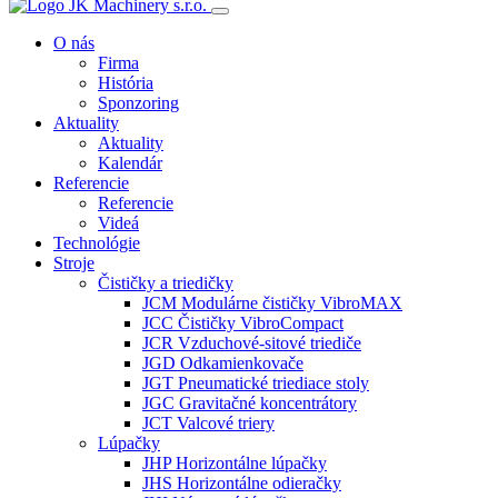
O nás
Firma
História
Sponzoring
Aktuality
Aktuality
Kalendár
Referencie
Referencie
Videá
Technológie
Stroje
Čističky a triedičky
JCM Modulárne čističky VibroMAX
JCC Čističky VibroCompact
JCR Vzduchové-sitové triediče
JGD Odkamienkovače
JGT Pneumatické triediace stoly
JGC Gravitačné koncentrátory
JCT Valcové triery
Lúpačky
JHP Horizontálne lúpačky
JHS Horizontálne odieračky