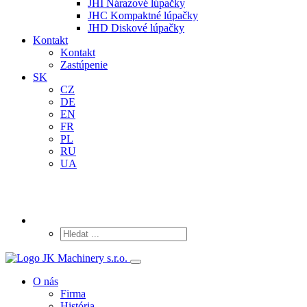
JHI Nárazové lúpačky
JHC Kompaktné lúpačky
JHD Diskové lúpačky
Kontakt
Kontakt
Zastúpenie
SK
CZ
DE
EN
FR
PL
RU
UA
O nás
Firma
História