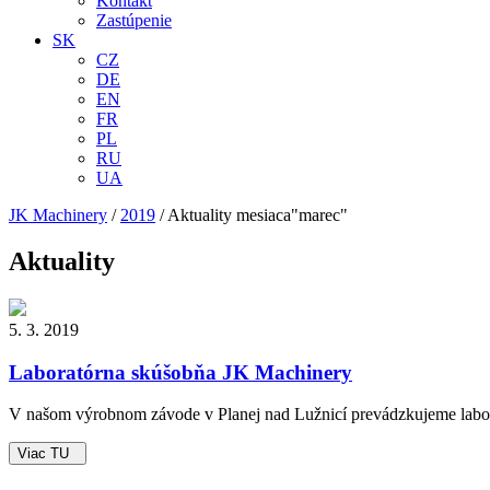
Kontakt
Zastúpenie
SK
CZ
DE
EN
FR
PL
RU
UA
JK Machinery
/
2019
/
Aktuality mesiaca"marec"
Aktuality
5. 3. 2019
Laboratórna skúšobňa JK Machinery
V našom výrobnom závode v Planej nad Lužnicí prevádzkujeme laborat
Viac TU