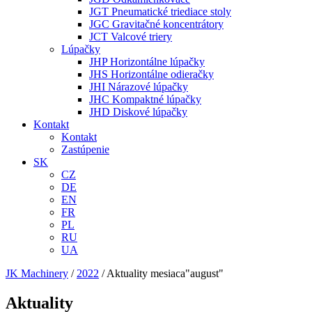
JGT Pneumatické triediace stoly
JGC Gravitačné koncentrátory
JCT Valcové triery
Lúpačky
JHP Horizontálne lúpačky
JHS Horizontálne odieračky
JHI Nárazové lúpačky
JHC Kompaktné lúpačky
JHD Diskové lúpačky
Kontakt
Kontakt
Zastúpenie
SK
CZ
DE
EN
FR
PL
RU
UA
JK Machinery
/
2022
/
Aktuality mesiaca"august"
Aktuality