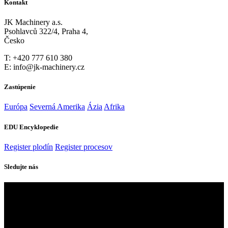
Kontakt
JK Machinery a.s.
Psohlavců 322/4, Praha 4,
Česko
T: +420 777 610 380
E: info@jk-machinery.cz
Zastúpenie
Európa
Severná Amerika
Ázia
Afrika
EDU Encyklopedie
Register plodín
Register procesov
Sledujte nás