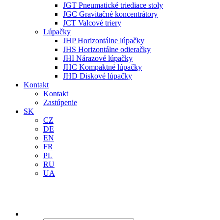
JGT Pneumatické triediace stoly
JGC Gravitačné koncentrátory
JCT Valcové triery
Lúpačky
JHP Horizontálne lúpačky
JHS Horizontálne odieračky
JHI Nárazové lúpačky
JHC Kompaktné lúpačky
JHD Diskové lúpačky
Kontakt
Kontakt
Zastúpenie
SK
CZ
DE
EN
FR
PL
RU
UA