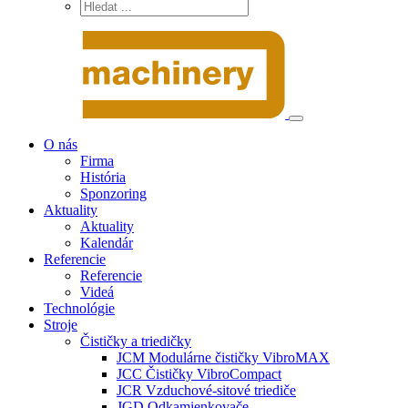
O nás
Firma
História
Sponzoring
Aktuality
Aktuality
Kalendár
Referencie
Referencie
Videá
Technológie
Stroje
Čističky a triedičky
JCM Modulárne čističky VibroMAX
JCC Čističky VibroCompact
JCR Vzduchové-sitové triediče
JGD Odkamienkovače