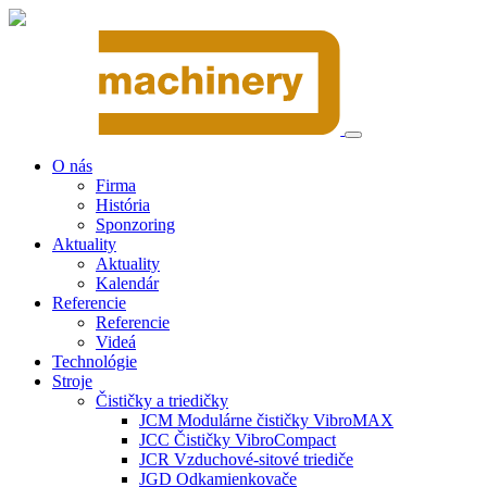
O nás
Firma
História
Sponzoring
Aktuality
Aktuality
Kalendár
Referencie
Referencie
Videá
Technológie
Stroje
Čističky a triedičky
JCM Modulárne čističky VibroMAX
JCC Čističky VibroCompact
JCR Vzduchové-sitové triediče
JGD Odkamienkovače