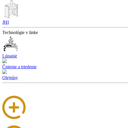
JHI
Technológie v linke
Lúpanie
Čistenie a triedenie
Olejníny