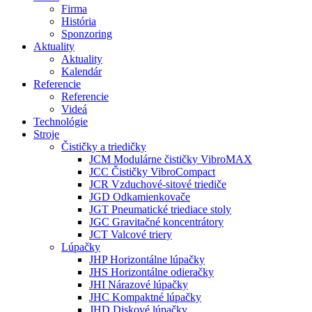
Firma
História
Sponzoring
Aktuality
Aktuality
Kalendár
Referencie
Referencie
Videá
Technológie
Stroje
Čističky a triedičky
JCM Modulárne čističky VibroMAX
JCC Čističky VibroCompact
JCR Vzduchové-sitové triediče
JGD Odkamienkovače
JGT Pneumatické triediace stoly
JGC Gravitačné koncentrátory
JCT Valcové triery
Lúpačky
JHP Horizontálne lúpačky
JHS Horizontálne odieračky
JHI Nárazové lúpačky
JHC Kompaktné lúpačky
JHD Diskové lúpačky