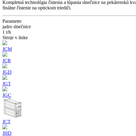
Kompletná technológia čistenia a lúpania slnečnice na pekárenskú kvali
finálne čistenie na optickom triediči.
Parametre
jadro slnečnice
1 t/h
Stroje v linke
JCM
JCR
JGD
JGT
JGC
JCT
JHD