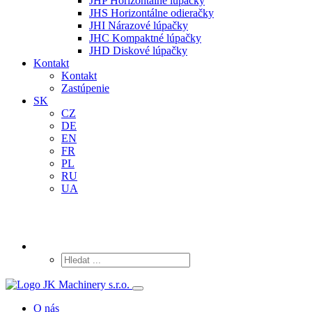
JHP Horizontálne lúpačky
JHS Horizontálne odieračky
JHI Nárazové lúpačky
JHC Kompaktné lúpačky
JHD Diskové lúpačky
Kontakt
Kontakt
Zastúpenie
SK
CZ
DE
EN
FR
PL
RU
UA
O nás