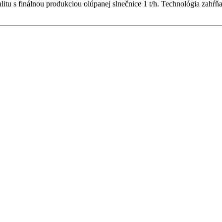
tu s finálnou produkciou olúpanej slnečnice 1 t/h. Technológia zahŕňa či