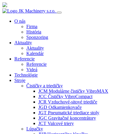
O nás
Firma
História
Sponzoring
Aktuality
Aktuality
Kalendár
Referencie
Referencie
Videá
Technológie
Stroje
Čističky a triedičky
JCM Modulárne čističky VibroMAX
JCC Čističky VibroCompact
JCR Vzduchové-sitové triediče
JGD Odkamienkovače
JGT Pneumatické triediace stoly
JGC Gravitačné koncentrátory
JCT Valcové triery
Lúpačky