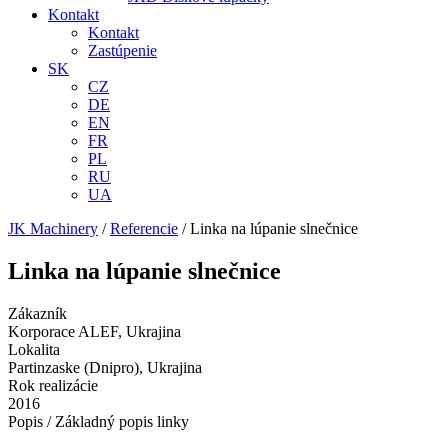
Kontakt
Kontakt
Zastúpenie
SK
CZ
DE
EN
FR
PL
RU
UA
JK Machinery
/
Referencie
/
Linka na lúpanie slnečnice
Linka na lúpanie slnečnice
Zákazník
Korporace ALEF, Ukrajina
Lokalita
Partinzaske (Dnipro), Ukrajina
Rok realizácie
2016
Popis / Základný popis linky