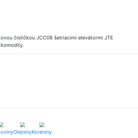
itovou čističkou JCC08 šetriacimi elevátormi JTE
 komodity.
kovíny
Olejníny
Koreniny