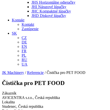
JHS Horizontálne odieračky
JHI Nárazové lúpačky
JHC Kompaktné lúpačky
JHD Diskové lúpačky
Kontakt
Kontakt
Zastúpenie
SK
CZ
DE
EN
FR
PL
RU
UA
JK Machinery
/
Referencie
/
Čistička pro PET FOOD
Čistička pro PET FOOD
Zákazník
AVICENTRA s.r.o., Česká republika
Lokalita
Studenec, Česká republika