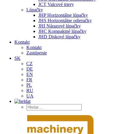
JCT Valcové triery
Lúpačky
JHP Horizontálne lúpačky
JHS Horizontálne odieračky
JHI Nárazové lúpačky
JHC Kompaktné lúpačky
JHD Diskové lúpačky
Kontakt
Kontakt
Zastúpenie
SK
CZ
DE
EN
FR
PL
RU
UA