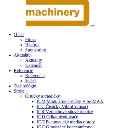
O nás
Firma
História
Sponzoring
Aktuality
Aktuality
Kalendár
Referencie
Referencie
Videá
Technológie
Stroje
Čističky a triedičky
JCM Modulárne čističky VibroMAX
JCC Čističky VibroCompact
JCR Vzduchové-sitové triediče
JGD Odkamienkovače
JGT Pneumatické triediace stoly
JGC Gravitačné koncentrátory