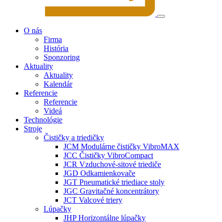
O nás
Firma
História
Sponzoring
Aktuality
Aktuality
Kalendár
Referencie
Referencie
Videá
Technológie
Stroje
Čističky a triedičky
JCM Modulárne čističky VibroMAX
JCC Čističky VibroCompact
JCR Vzduchové-sitové triediče
JGD Odkamienkovače
JGT Pneumatické triediace stoly
JGC Gravitačné koncentrátory
JCT Valcové triery
Lúpačky
JHP Horizontálne lúpačky