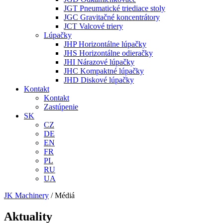
JGT Pneumatické triediace stoly
JGC Gravitačné koncentrátory
JCT Valcové triery
Lúpačky
JHP Horizontálne lúpačky
JHS Horizontálne odieračky
JHI Nárazové lúpačky
JHC Kompaktné lúpačky
JHD Diskové lúpačky
Kontakt
Kontakt
Zastúpenie
SK
CZ
DE
EN
FR
PL
RU
UA
JK Machinery
/
Médiá
Aktuality