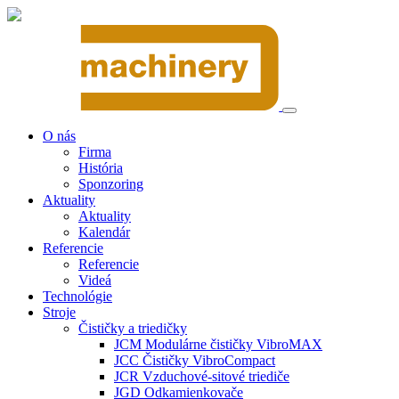
O nás
Firma
História
Sponzoring
Aktuality
Aktuality
Kalendár
Referencie
Referencie
Videá
Technológie
Stroje
Čističky a triedičky
JCM Modulárne čističky VibroMAX
JCC Čističky VibroCompact
JCR Vzduchové-sitové triediče
JGD Odkamienkovače