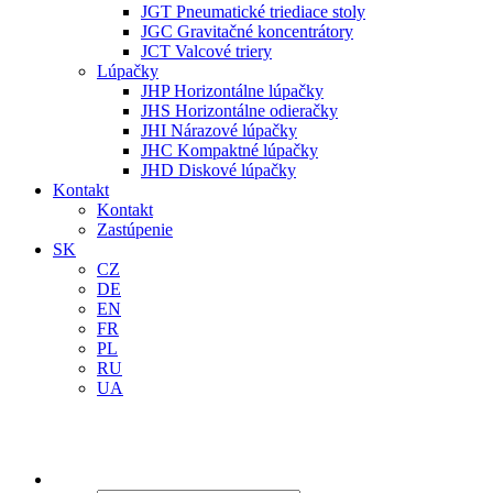
JGT Pneumatické triediace stoly
JGC Gravitačné koncentrátory
JCT Valcové triery
Lúpačky
JHP Horizontálne lúpačky
JHS Horizontálne odieračky
JHI Nárazové lúpačky
JHC Kompaktné lúpačky
JHD Diskové lúpačky
Kontakt
Kontakt
Zastúpenie
SK
CZ
DE
EN
FR
PL
RU
UA