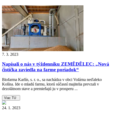
7. 3. 2023
Napísali o nás v týždenníku ZEMĚDĚLEC: „Nová
čistička zaviedla na farme poriadok“
Biofarma Karlín, s. r. o., sa nachádza v obci Volárna neďaleko
Kolína. Ide o mladú farmu, ktorú súčasní majitelia prevzali v
dezolátnom stave a premieňajú ju v prosperu ...
Viac TU
24. 1. 2023