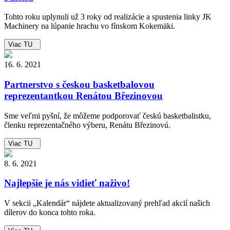
Tohto roku uplynuli už 3 roky od realizácie a spustenia linky JK
Machinery na lúpanie hrachu vo fínskom Kokemäki.
Viac TU
16. 6. 2021
Partnerstvo s českou basketbalovou
reprezentantkou Renátou Březinovou
Sme veľmi pyšní, že môžeme podporovať českú basketbalistku,
členku reprezentačného výberu, Renátu Březinovú.
Viac TU
8. 6. 2021
Najlepšie je nás vidieť naživo!
V sekcii „Kalendár“ nájdete aktualizovaný prehľad akcií našich
dílerov do konca tohto roka.