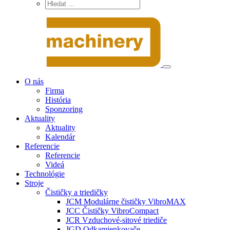
O nás
Firma
História
Sponzoring
Aktuality
Aktuality
Kalendár
Referencie
Referencie
Videá
Technológie
Stroje
Čističky a triedičky
JCM Modulárne čističky VibroMAX
JCC Čističky VibroCompact
JCR Vzduchové-sitové triediče
JGD Odkamienkovače