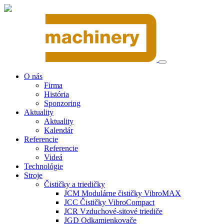
O nás
Firma
História
Sponzoring
Aktuality
Aktuality
Kalendár
Referencie
Referencie
Videá
Technológie
Stroje
Čističky a triedičky
JCM Modulárne čističky VibroMAX
JCC Čističky VibroCompact
JCR Vzduchové-sitové triediče
JGD Odkamienkovače