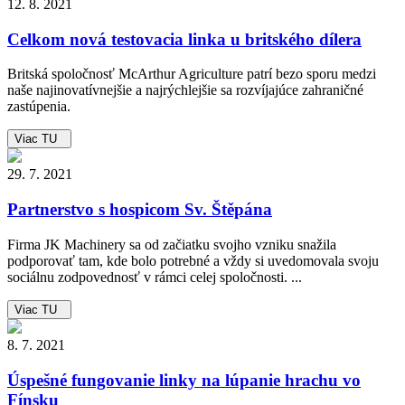
12. 8. 2021
Celkom nová testovacia linka u britského dílera
Britská spoločnosť McArthur Agriculture patrí bezo sporu medzi
naše najinovatívnejšie a najrýchlejšie sa rozvíjajúce zahraničné
zastúpenia.
Viac TU
29. 7. 2021
Partnerstvo s hospicom Sv. Štěpána
Firma JK Machinery sa od začiatku svojho vzniku snažila
podporovať tam, kde bolo potrebné a vždy si uvedomovala svoju
sociálnu zodpovednosť v rámci celej spoločnosti. ...
Viac TU
8. 7. 2021
Úspešné fungovanie linky na lúpanie hrachu vo
Fínsku