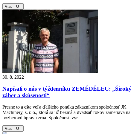
Viac TU
30. 8. 2022
Napísali o nás v týždenníku ZEMĚDĚLEC: „Široký
záber a skúsenosti“
Presne to a ešte veľa ďalšieho ponúka zákazníkom spoločnosť JK
Machinery, s. r. o., ktorá sa už bezmála dvadsať rokov zameriava na
pozberovú úpravu zrna. Spoločnosť vyr ...
Viac TU