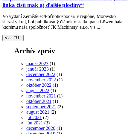
linka čistí mak aj ďalšie plodiny“
Vo vydaní Zemědělec/Poľnohospodár/ v regióne, Moravsko-
sliezsky kraj, bol publikovaný článok o statku pána Löwenthala,
ktorému naša spoločnosť JK Machinery, s.r.o. v s ...
Viac TU
Archív zpráv
marec 2023
(1)
január 2023
(1)
december 2022
(1)
november 2022
(1)
október 2022
(1)
august 2022
(1)
november 2021
(1)
október 2021
(1)
september 2021
(2)
august 2021
(2)
júl 2021
(2)
jún 2021
(3)
december 2020
(1)
december 2019
(1)