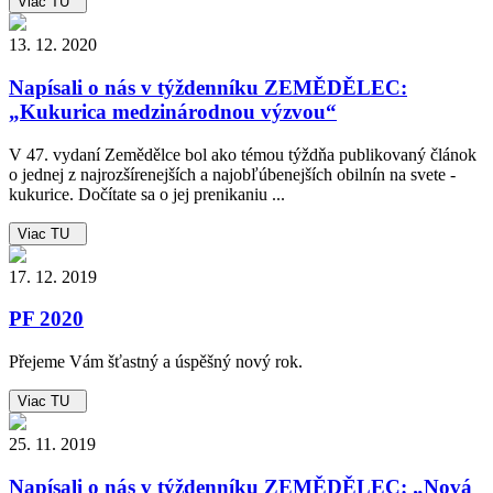
Viac TU
13. 12. 2020
Napísali o nás v týždenníku ZEMĚDĚLEC:
„Kukurica medzinárodnou výzvou“
V 47. vydaní Zemědělce bol ako témou týždňa publikovaný článok
o jednej z najrozšírenejších a najobľúbenejších obilnín na svete -
kukurice. Dočítate sa o jej prenikaniu ...
Viac TU
17. 12. 2019
PF 2020
Přejeme Vám šťastný a úspěšný nový rok.
Viac TU
25. 11. 2019
Napísali o nás v týždenníku ZEMĚDĚLEC: „Nová