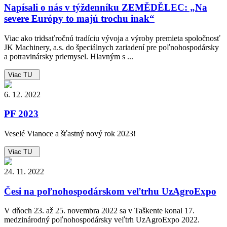
Napísali o nás v týždenníku ZEMĚDĚLEC: „Na
severe Európy to majú trochu inak“
Viac ako tridsaťročnú tradíciu vývoja a výroby premieta spoločnosť
JK Machinery, a.s. do špeciálnych zariadení pre poľnohospodársky
a potravinársky priemysel. Hlavným s ...
Viac TU
6. 12. 2022
PF 2023
Veselé Vianoce a šťastný nový rok 2023!
Viac TU
24. 11. 2022
Česi na poľnohospodárskom veľtrhu UzAgroExpo
V dňoch 23. až 25. novembra 2022 sa v Taškente konal 17.
medzinárodný poľnohospodársky veľtrh UzAgroExpo 2022.