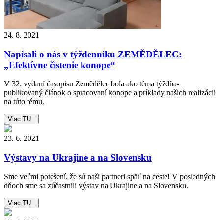
24. 8. 2021
Napísali o nás v týždenníku ZEMĚDĚLEC:
„Efektívne čistenie konope“
V 32. vydaní časopisu Zemědělec bola ako téma týždňa-
publikovaný článok o spracovaní konope a príklady našich realizácii
na túto tému.
Viac TU
23. 6. 2021
Výstavy na Ukrajine a na Slovensku
Sme veľmi potešení, že sú naši partneri späť na ceste! V posledných
dňoch sme sa zúčastnili výstav na Ukrajine a na Slovensku.
Viac TU