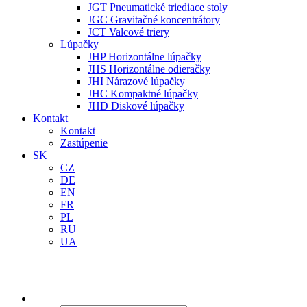
JGT Pneumatické triediace stoly
JGC Gravitačné koncentrátory
JCT Valcové triery
Lúpačky
JHP Horizontálne lúpačky
JHS Horizontálne odieračky
JHI Nárazové lúpačky
JHC Kompaktné lúpačky
JHD Diskové lúpačky
Kontakt
Kontakt
Zastúpenie
SK
CZ
DE
EN
FR
PL
RU
UA