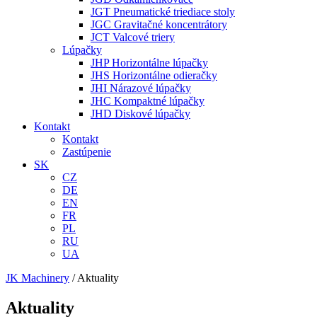
JGT Pneumatické triediace stoly
JGC Gravitačné koncentrátory
JCT Valcové triery
Lúpačky
JHP Horizontálne lúpačky
JHS Horizontálne odieračky
JHI Nárazové lúpačky
JHC Kompaktné lúpačky
JHD Diskové lúpačky
Kontakt
Kontakt
Zastúpenie
SK
CZ
DE
EN
FR
PL
RU
UA
JK Machinery
/
Aktuality
Aktuality