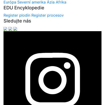
Európa
Severní amerika
Ázia
Afrika
EDU Encyklopedie
Register plodín
Register procesov
Sledujte nás