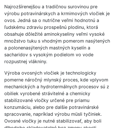
Najrozšírenejšou a tradičnou surovinou pre
výrobu potravinárskych a krmimových vločiek je
ovos. Jedná sa o nutrične veľmi hodnotnú a
ľudskému zdraviu prospešnú plodinu, ktorá
obsahuje dôležité aminokyseliny veľmi vysoké
množstvo tuku s vhodným pomerom nasýtených
a polonenasýtených mastných kyselín a
sacharidov s vysokým podielom vo vode
rozpustnej vlákniny.
Výroba ovosných vločiek je technologicky
pomerne náročný mlynský proces, kde vplyvom
mechanických a hydrotermálnych procesov sú z
obiliek vyrobené strávitelné a chemicky
stabilizované vločky určené pre priamu
konzumáciu, alebo pre dalšie potravinárské
spracovanie, napríklad výrobu müsli tyčiniek.
Ovosné vločky je nutné stabilizovať, aby boli
dlhodobo skladovatelné bez zmeny akosti.