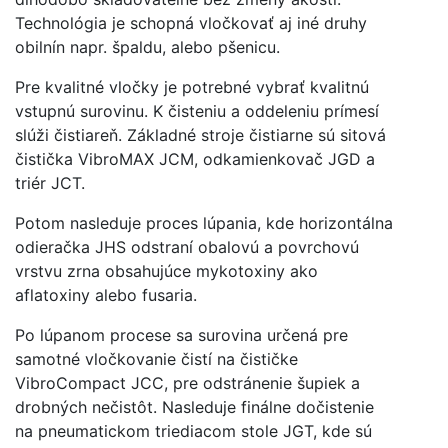
Technológia je schopná vločkovať aj iné druhy
obilnín napr. špaldu, alebo pšenicu.
Pre kvalitné vločky je potrebné vybrať kvalitnú
vstupnú surovinu. K čisteniu a oddeleniu prímesí
slúži čistiareň. Základné stroje čistiarne sú sitová
čistička VibroMAX JCM, odkamienkovač JGD a
triér JCT.
Potom nasleduje proces lúpania, kde horizontálna
odieračka JHS odstraní obalovú a povrchovú
vrstvu zrna obsahujúce mykotoxiny ako
aflatoxiny alebo fusaria.
Po lúpanom procese sa surovina určená pre
samotné vločkovanie čistí na čističke
VibroCompact JCC, pre odstránenie šupiek a
drobných nečistôt. Nasleduje finálne dočistenie
na pneumatickom triediacom stole JGT, kde sú