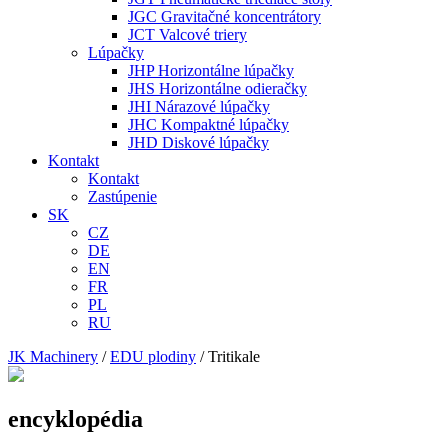
JGC Gravitačné koncentrátory
JCT Valcové triery
Lúpačky
JHP Horizontálne lúpačky
JHS Horizontálne odieračky
JHI Nárazové lúpačky
JHC Kompaktné lúpačky
JHD Diskové lúpačky
Kontakt
Kontakt
Zastúpenie
SK
CZ
DE
EN
FR
PL
RU
JK Machinery
/
EDU plodiny
/
Tritikale
encyklopédia