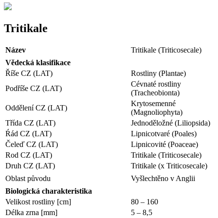
Tritikale
Název
Tritikale (Triticosecale)
Vědecká klasifikace
Říše CZ (LAT)
Rostliny (Plantae)
Cévnaté rostliny
Podříše CZ (LAT)
(Tracheobionta)
Krytosemenné
Oddělení CZ (LAT)
(Magnoliophyta)
Třída CZ (LAT)
Jednoděložné (Liliopsida)
Ŕád CZ (LAT)
Lipnicotvaré (Poales)
Čeleď CZ (LAT)
Lipnicovité (Poaceae)
Rod CZ (LAT)
Tritikale (Triticosecale)
Druh CZ (LAT)
Tritikale (x Triticosecale)
Oblast původu
Vyšlechtěno v Anglii
Biologická charakteristika
Velikost rostliny [cm]
80 – 160
Délka zrna [mm]
5 – 8,5