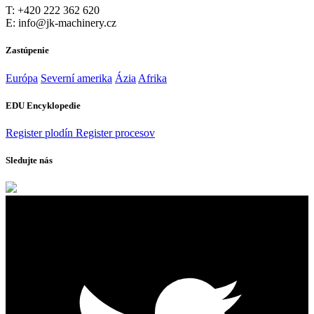
T: +420 222 362 620
E: info@jk-machinery.cz
Zastúpenie
Európa
Severní amerika
Ázia
Afrika
EDU Encyklopedie
Register plodín
Register procesov
Sledujte nás