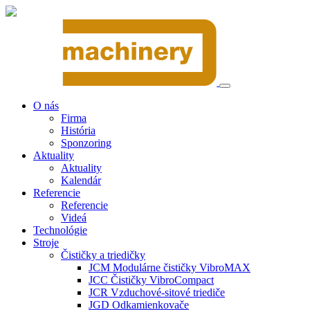
O nás
Firma
História
Sponzoring
Aktuality
Aktuality
Kalendár
Referencie
Referencie
Videá
Technológie
Stroje
Čističky a triedičky
JCM Modulárne čističky VibroMAX
JCC Čističky VibroCompact
JCR Vzduchové-sitové triediče
JGD Odkamienkovače