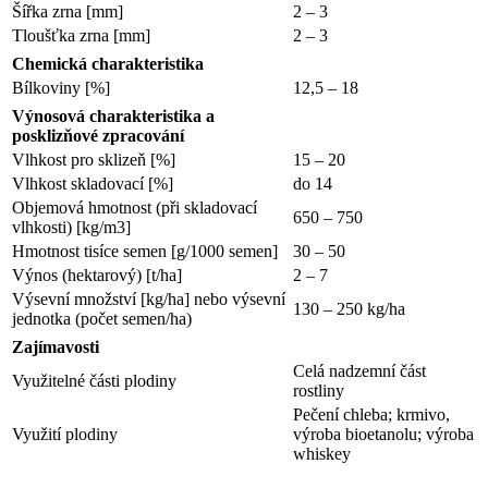
Šířka zrna [mm]
2 – 3
Tloušťka zrna [mm]
2 – 3
Chemická charakteristika
Bílkoviny [%]
12,5 – 18
Výnosová charakteristika a
posklizňové zpracování
Vlhkost pro sklizeň [%]
15 – 20
Vlhkost skladovací [%]
do 14
Objemová hmotnost (při skladovací
650 – 750
vlhkosti) [kg/m3]
Hmotnost tisíce semen [g/1000 semen]
30 – 50
Výnos (hektarový) [t/ha]
2 – 7
Výsevní množství [kg/ha] nebo výsevní
130 – 250 kg/ha
jednotka (počet semen/ha)
Zajímavosti
Celá nadzemní část
Využitelné části plodiny
rostliny
Pečení chleba; krmivo,
Využití plodiny
výroba bioetanolu; výroba
whiskey