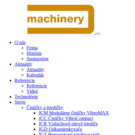
O nás
Firma
História
Sponzoring
Aktuality
Aktuality
Kalendár
Referencie
Referencie
Videá
Technológie
Stroje
Čističky a triedičky
JCM Modulárne čističky VibroMAX
JCC Čističky VibroCompact
JCR Vzduchové-sitové triediče
JGD Odkamienkovače
JGT Pneumatické triediace stoly