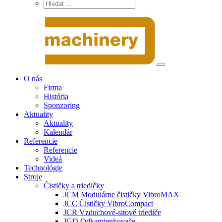
O nás
Firma
História
Sponzoring
Aktuality
Aktuality
Kalendár
Referencie
Referencie
Videá
Technológie
Stroje
Čističky a triedičky
JCM Modulárne čističky VibroMAX
JCC Čističky VibroCompact
JCR Vzduchové-sitové triediče
JGD Odkamienkovače