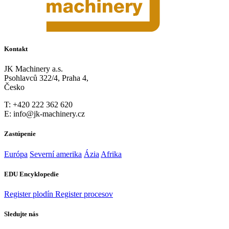
Kontakt
JK Machinery a.s.
Psohlavců 322/4, Praha 4,
Česko
T: +420 222 362 620
E: info@jk-machinery.cz
Zastúpenie
Európa
Severní amerika
Ázia
Afrika
EDU Encyklopedie
Register plodín
Register procesov
Sledujte nás