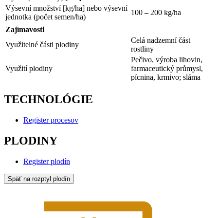
Výsevní množství [kg/ha] nebo výsevní
100 – 200 kg/ha
jednotka (počet semen/ha)
Zajímavosti
Celá nadzemní část
Využitelné části plodiny
rostliny
Pečivo, výroba lihovin,
Využití plodiny
farmaceutický průmysl,
pícnina, krmivo; sláma
TECHNOLÓGIE
Register procesov
PLODINY
Register plodín
Späť na rozptyl plodín