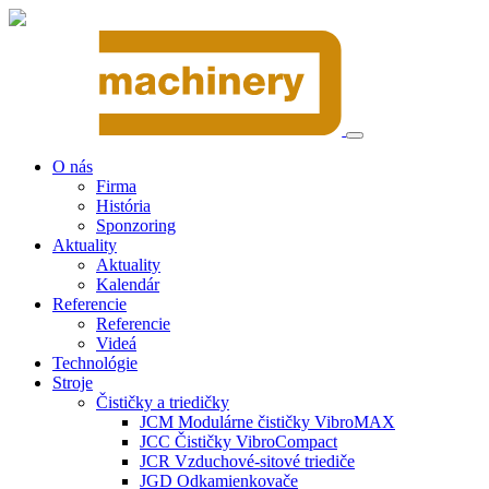
O nás
Firma
História
Sponzoring
Aktuality
Aktuality
Kalendár
Referencie
Referencie
Videá
Technológie
Stroje
Čističky a triedičky
JCM Modulárne čističky VibroMAX
JCC Čističky VibroCompact
JCR Vzduchové-sitové triediče
JGD Odkamienkovače