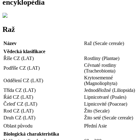
encyklopédia
Raž
Název
Raž (Secale cereale)
Vědecká klasifikace
Říše CZ (LAT)
Rostliny (Plantae)
Cévnaté rostliny
Podříše CZ (LAT)
(Tracheobionta)
Krytosemenné
Oddělení CZ (LAT)
(Magnoliophyta)
Třída CZ (LAT)
Jednoděložné (Liliopsida)
Ŕád CZ (LAT)
Lipnicotvaré (Poales)
Čeleď CZ (LAT)
Lipnicovité (Poaceae)
Rod CZ (LAT)
Žito (Secale)
Druh CZ (LAT)
Žito seté (Secale cereale)
Oblast původu
Přední Asie
Biologická charakteristika