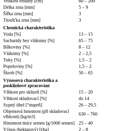
Velikost rostliny [cm]
60 – 200
Délka zrna [mm]
5 – 9
Šířka zrna [mm]
3
Tloušťka zrna [mm]
3
Chemická charakteristika
Voda [%]
13 – 15
Sacharidy bez vlákniny [%]
65 – 75
Bílkoviny [%]
8 – 12
Vlákniny [%]
2 – 2,5
Tuky [%]
1,5 – 2
Popeloviny [%]
1,5 – 2
Škrob [%]
50 – 65
Výnosová charakteristika a
posklizňové zpracování
Vlhkost pro sklizeň [%]
15 – 20
Vlhkost skladovací [%]
do 14
Sypný úhel [°stupeň]
26 – 29,5
Objemová hmotnost (při skladovací
630 – 760
vlhkosti) [kg/m3]
Hmotnost tisíce semen [g/1000 semen]
25 – 40
Výnos (hektarový) [t/ha]
2 – 8