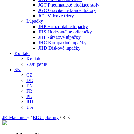
JGT Pneumatické triediace stoly
JGC Gravitačné koncentrátory
JCT Valcové triery
Lúpačky
JHP Horizontálne lúpačky
JHS Horizontálne odieračky
JHI Nárazové lúpačky
JHC Kompaktné lúpačky
JHD Diskové lúpačky
Kontakt
Kontakt
Zastúpenie
SK
CZ
DE
EN
FR
PL
RU
UA
JK Machinery
/
EDU plodiny
/
Raž