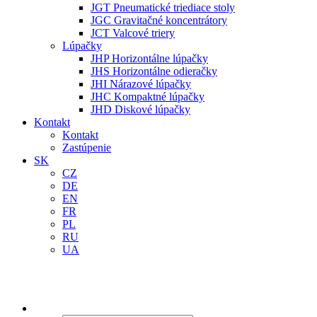
JGT Pneumatické triediace stoly
JGC Gravitačné koncentrátory
JCT Valcové triery
Lúpačky
JHP Horizontálne lúpačky
JHS Horizontálne odieračky
JHI Nárazové lúpačky
JHC Kompaktné lúpačky
JHD Diskové lúpačky
Kontakt
Kontakt
Zastúpenie
SK
CZ
DE
EN
FR
PL
RU
UA