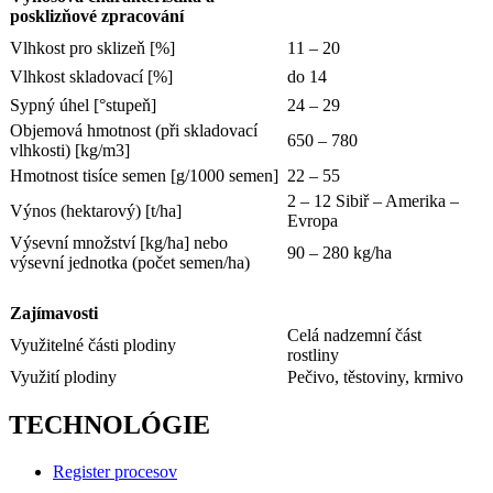
posklizňové zpracování
Vlhkost pro sklizeň [%]
11 – 20
Vlhkost skladovací [%]
do 14
Sypný úhel [°stupeň]
24 – 29
Objemová hmotnost (při skladovací
650 – 780
vlhkosti) [kg/m3]
Hmotnost tisíce semen [g/1000 semen]
22 – 55
2 – 12 Sibiř – Amerika –
Výnos (hektarový) [t/ha]
Evropa
Výsevní množství [kg/ha] nebo
90 – 280 kg/ha
výsevní jednotka (počet semen/ha)
Zajímavosti
Celá nadzemní část
Využitelné části plodiny
rostliny
Využití plodiny
Pečivo, těstoviny, krmivo
TECHNOLÓGIE
Register procesov