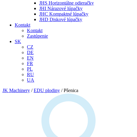
JHS Horizontálne odieračky
JHI Nárazové lúpačky
JHC Kompaktné lúpačky
JHD Diskové lúpačky
Kontakt
Kontakt
Zastúpenie
SK
CZ
DE
EN
FR
PL
RU
UA
JK Machinery
/
EDU plodiny
/
Pšenica