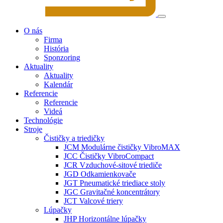
O nás
Firma
História
Sponzoring
Aktuality
Aktuality
Kalendár
Referencie
Referencie
Videá
Technológie
Stroje
Čističky a triedičky
JCM Modulárne čističky VibroMAX
JCC Čističky VibroCompact
JCR Vzduchové-sitové triediče
JGD Odkamienkovače
JGT Pneumatické triediace stoly
JGC Gravitačné koncentrátory
JCT Valcové triery
Lúpačky
JHP Horizontálne lúpačky