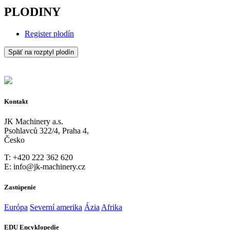
PLODINY
Register plodín
Späť na rozptyl plodín
Kontakt
JK Machinery a.s.
Psohlavců 322/4, Praha 4,
Česko
T: +420 222 362 620
E: info@jk-machinery.cz
Zastúpenie
Európa
Severní amerika
Ázia
Afrika
EDU Encyklopedie