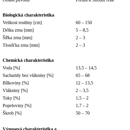
Biologická charakteristika
Velikost rostliny [cm]
60 – 150
Délka zrna [mm]
5 – 8,5
Šířka zrna [mm]
2 – 3
Tloušťka zrna [mm]
2 – 3
Chemická charakteristika
Voda [%]
13,5 – 14,5
Sacharidy bez vlákniny [%]
65 – 68
Bílkoviny [%]
12 – 13,5
Vlákniny [%]
2 – 3,5
Tuky [%]
1,5 – 2
Popeloviny [%]
1,7 – 2
Škrob [%]
50 – 70
Výnosová charakteristika a