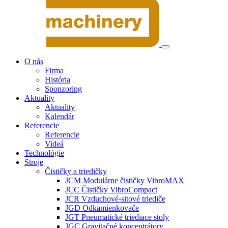
O nás
Firma
História
Sponzoring
Aktuality
Aktuality
Kalendár
Referencie
Referencie
Videá
Technológie
Stroje
Čističky a triedičky
JCM Modulárne čističky VibroMAX
JCC Čističky VibroCompact
JCR Vzduchové-sitové triediče
JGD Odkamienkovače
JGT Pneumatické triediace stoly
JGC Gravitačné koncentrátory