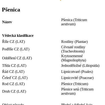
Pšenica
Pšenica (Triticum
Název
aestivum)
Vědecká klasifikace
Říše CZ (LAT)
Rostliny (Plantae)
Cévnaté rostliny
Podříše CZ (LAT)
(Tracheobionta)
Krytosemenné
Oddělení CZ (LAT)
(Magnoliophyta)
Třída CZ (LAT)
Jednoděložné (Liliopsida)
Ŕád CZ (LAT)
Lipnicotvaré (Poales)
Čeleď CZ (LAT)
Lipnicovité (Poaceae)
Rod CZ (LAT)
Pšenice (Triticum)
Pšenice setá (Triticum
Druh CZ (LAT)
aestivum)
Oblast původu
Přední a Střední Asie