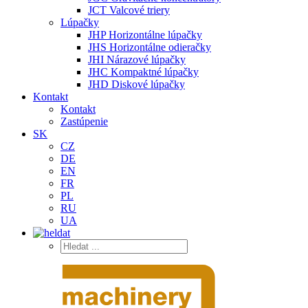
JCT Valcové triery
Lúpačky
JHP Horizontálne lúpačky
JHS Horizontálne odieračky
JHI Nárazové lúpačky
JHC Kompaktné lúpačky
JHD Diskové lúpačky
Kontakt
Kontakt
Zastúpenie
SK
CZ
DE
EN
FR
PL
RU
UA