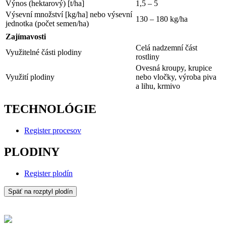
Výnos (hektarový) [t/ha]
1,5 – 5
Výsevní množství [kg/ha] nebo výsevní
130 – 180 kg/ha
jednotka (počet semen/ha)
Zajímavosti
Celá nadzemní část
Využitelné části plodiny
rostliny
Ovesná kroupy, krupice
Využití plodiny
nebo vločky, výroba piva
a lihu, krmivo
TECHNOLÓGIE
Register procesov
PLODINY
Register plodín
Späť na rozptyl plodín