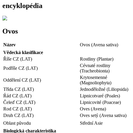
encyklopédia
Ovos
Název
Ovos (Avena sativa)
Vědecká klasifikace
Říše CZ (LAT)
Rostliny (Plantae)
Cévnaté rostliny
Podříše CZ (LAT)
(Tracheobionta)
Krytosemenné
Oddělení CZ (LAT)
(Magnoliophyta)
Třída CZ (LAT)
Jednoděložné (Liliopsida)
Ŕád CZ (LAT)
Lipnicotvaré (Poales)
Čeleď CZ (LAT)
Lipnicovité (Poaceae)
Rod CZ (LAT)
Oves (Avena)
Druh CZ (LAT)
Oves setý (Avena sativa)
Oblast původu
Střední Asie
Biologická charakteristika