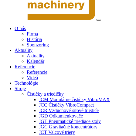
O nás
Firma
História
Sponzoring
Aktuality
Aktuality
Kalendár
Referencie
Referencie
Videá
Technológie
Stroje
Čističky a triedičky
JCM Modulárne čističky VibroMAX
JCC Čističky VibroCompact
JCR Vzduchové-sitové triediče
JGD Odkamienkovače
JGT Pneumatické triediace stoly
JGC Gravitačné koncentrátory
JCT Valcové triery