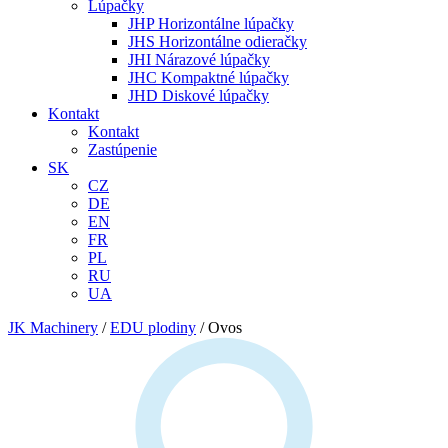
Lúpačky
JHP Horizontálne lúpačky
JHS Horizontálne odieračky
JHI Nárazové lúpačky
JHC Kompaktné lúpačky
JHD Diskové lúpačky
Kontakt
Kontakt
Zastúpenie
SK
CZ
DE
EN
FR
PL
RU
UA
JK Machinery
/
EDU plodiny
/
Ovos