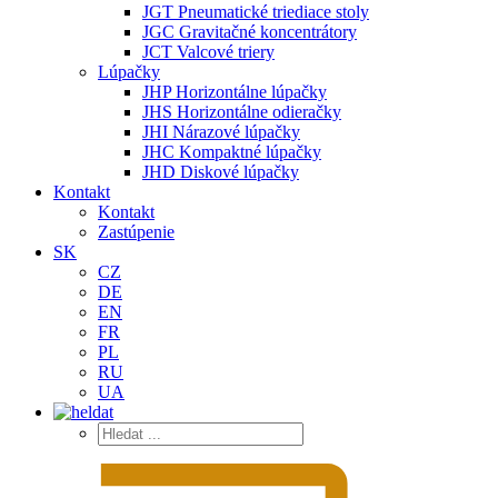
JGT Pneumatické triediace stoly
JGC Gravitačné koncentrátory
JCT Valcové triery
Lúpačky
JHP Horizontálne lúpačky
JHS Horizontálne odieračky
JHI Nárazové lúpačky
JHC Kompaktné lúpačky
JHD Diskové lúpačky
Kontakt
Kontakt
Zastúpenie
SK
CZ
DE
EN
FR
PL
RU
UA