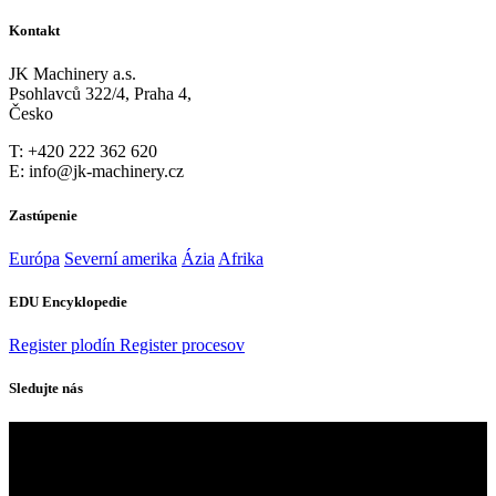
Kontakt
JK Machinery a.s.
Psohlavců 322/4, Praha 4,
Česko
T: +420 222 362 620
E: info@jk-machinery.cz
Zastúpenie
Európa
Severní amerika
Ázia
Afrika
EDU Encyklopedie
Register plodín
Register procesov
Sledujte nás