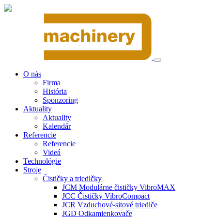
O nás
Firma
História
Sponzoring
Aktuality
Aktuality
Kalendár
Referencie
Referencie
Videá
Technológie
Stroje
Čističky a triedičky
JCM Modulárne čističky VibroMAX
JCC Čističky VibroCompact
JCR Vzduchové-sitové triediče
JGD Odkamienkovače