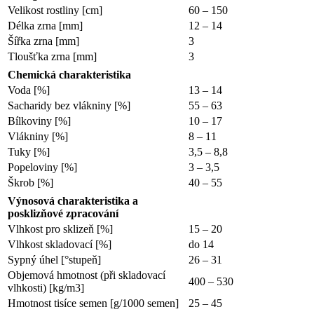
Velikost rostliny [cm]
60 – 150
Délka zrna [mm]
12 – 14
Šířka zrna [mm]
3
Tloušťka zrna [mm]
3
Chemická charakteristika
Voda [%]
13 – 14
Sacharidy bez vlákniny [%]
55 – 63
Bílkoviny [%]
10 – 17
Vlákniny [%]
8 – 11
Tuky [%]
3,5 – 8,8
Popeloviny [%]
3 – 3,5
Škrob [%]
40 – 55
Výnosová charakteristika a
posklizňové zpracování
Vlhkost pro sklizeň [%]
15 – 20
Vlhkost skladovací [%]
do 14
Sypný úhel [°stupeň]
26 – 31
Objemová hmotnost (při skladovací
400 – 530
vlhkosti) [kg/m3]
Hmotnost tisíce semen [g/1000 semen]
25 – 45